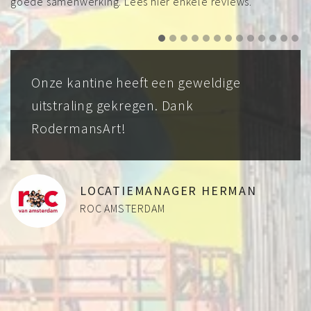
goede samenwerking. Lees hier enkele reviews.
en geweldige
Tim heeft een geweldige
 Dank
muurschildering gemaakt
kantine, de medewerker
in een ruimte met een fan
AGER HERMAN
LOCATIEMANAGE
ALBERT HEIJN