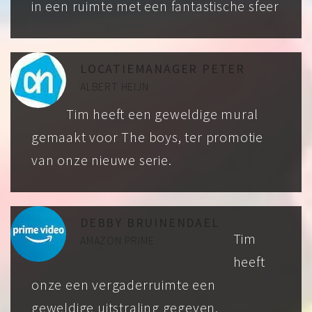
in een ruimte met een fantastische sfeer
LOCATIEMANAGER PETER
ALBERT HEIJN
Tim heeft een geweldige mural
gemaakt voor The boys, ter promotie
van onze nieuwe serie.
DEBBY BRUINENDAEL
Tim
AMAZON PRIME
heeft
onze een vergaderruimte een
geweldige uitstraling gegeven.