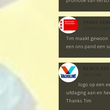
promotie van versc
FRANK SEN
GEMEENTE AM
Tim maakt gewoon h
een ons pand een su
REMCO BEE
VALVOLINE
logo op een e
uitdaging aan en hee
Thanks Tim