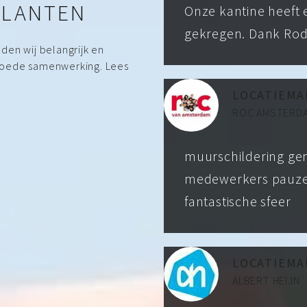
KLANTEN
Onze kantine heeft 
gekregen. Dank Ro
den wij belangrijk en
goede samenwerking. Lees
LOCATIEM
ROC AMSTERD
muurschildering gem
medewerkers pauzer
fantastische sfeer
LOCATIEMA
ALBERT HEIJN