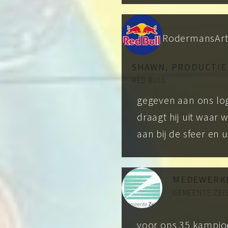
RodermansArt 
SHAWN, PRODUCTIE
RED BULL
gegeven aan ons log
draagt hij uit waar w
aan bij de sfeer en 
MEDEWERKE
GEMEENTE ZEI
voor ons 35 kampio