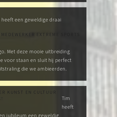
heeft een geweldige draai
 MEDEWERKER EXTREME SPORTS
o. Met deze mooie uitbreiding
e voor staan en sluit hij perfect
uitstraling die we ambieerden.
R KUNST EN CULTUUR
Tim
ST
heeft
en jubileum een geweldig