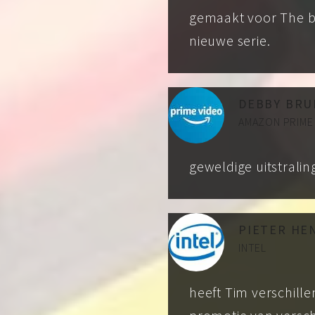
gemaakt voor The b
nieuwe serie.
DEBBY BRU
AMAZON PRIME
geweldige uitstrali
PIETER HE
INTEL
heeft Tim verschill