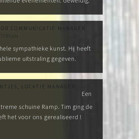
hillende evenementen. Geweldig.
IOR COMMUNICATIE MANAGER
STERDAM
ele sympathieke kunst. Hij heeft
blieme uitstraling gegeven.
NTJES, LOCATIE MANAGER
Een
xtreme schuine Ramp. Tim ging de
ft het voor ons gerealiseerd !