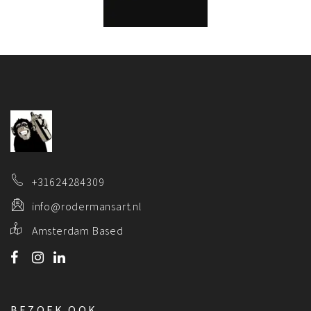
+31624284309
info@rodermansart.nl
Amsterdam Based
BEZOEK OOK